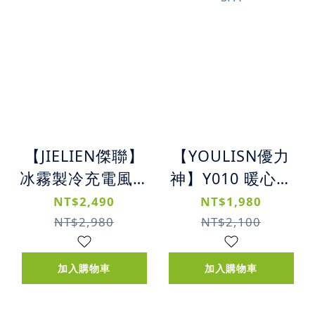
【JIELIEN傑聯】
【YOULISN優力
冰霧製冷充電風扇
神】Y010 暖心手
| 夏日冰霸廚房神
智能氣壓熱敷手部
NT$2,490
NT$1,980
器
按摩儀 | 居家必備
NT$2,980
NT$2,100
手部SPA
加入購物車
加入購物車