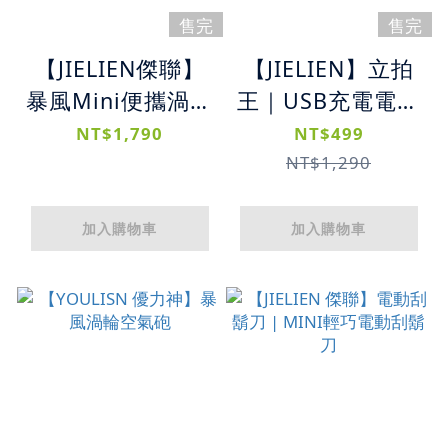
售完
售完
【JIELIEN傑聯】
【JIELIEN】立拍
暴風Mini便攜渦輪
王｜USB充電電蚊
迷你風槍 | 手持大
拍｜智能伸縮設計
NT$1,790
NT$499
風量
｜高效滅蚊神器
NT$1,290
加入購物車
加入購物車