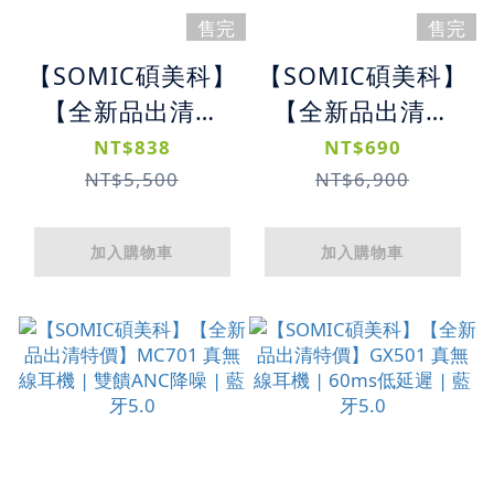
售完
售完
【SOMIC碩美科】
【SOMIC碩美科】
【全新品出清特
【全新品出清特
價】MS300 頭戴
價】A6 蜂翼專業
NT$838
NT$690
式耳機 | 藍牙5.0
電競耳機麥克風 |
NT$5,500
NT$6,900
無線有線兩用耳機
3.5mm + USB立
體聲 | 飛翼頭梁
加入購物車
加入購物車