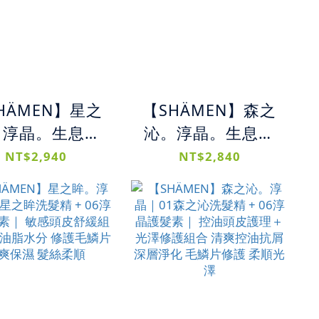
HÄMEN】星之
【SHÄMEN】森之
。淳晶。生息之
沁。淳晶。生息之
03星之眸洗髮
水｜01森之沁洗髮
NT$2,940
NT$2,840
+ 06淳晶護髮素
精 + 06淳晶護髮素
08生息之水｜ 敏
+ 08生息之水｜ 頭
皮調理組合 舒
皮控油舒緩組合 清
護 保濕補水 髮
爽潔淨調理 保濕修
絲柔潤服貼
護 油脂平衡