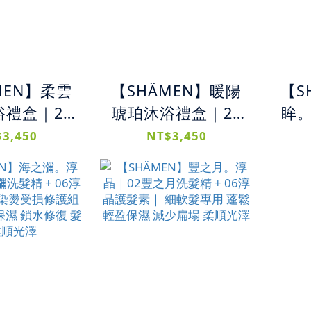
MEN】柔雲
【SHÄMEN】暖陽
【S
禮盒｜21
琥珀沐浴禮盒｜25
眸。
沐浴乳 +
暖陽琥珀沐浴乳 +
眸洗
3,450
NT$3,450
抱抱身體乳
26暖陽琥珀身體乳
護髮
潤澤呵護組
｜滋養亮澤保濕組
舒緩
潔淨 保濕舒
合 溫暖洗淨 深層潤
水分
朵花香氛
澤 木質琥珀花果香
爽