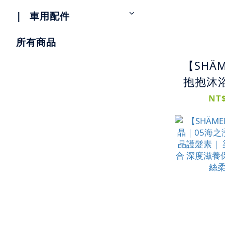
|⠀車用配件
所有商品
【SHÄ
抱抱沐浴
柔雲抱抱
NT$
22柔雲
｜溫和
合 溫柔
緩 雲