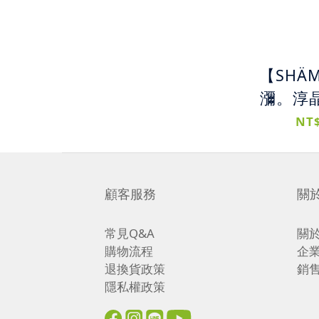
【SHÄ
瀰。淳晶
瀰洗髮精
NT$
護髮素｜
修護組合
保濕 鎖
顧客服務
關
柔
常見Q&A
關
購物流程
企
退換貨政策
銷
隱私權政策