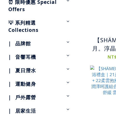
⏰ 限時優惠 Special
Offers
💡 系列精選
Collections
【SHÄ
|⠀品牌館
月。淳晶
02豐之
|⠀音響耳機
NT$
06淳晶護
|⠀夏日潛水
無限冪護
蓬鬆柔
|⠀運動健身
細軟髮專
|⠀戶外露營
護 持
|⠀居家生活