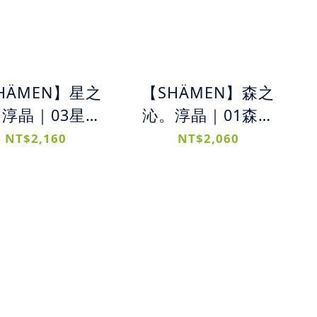
HÄMEN】星之
【SHÄMEN】森之
淳晶｜03星之
沁。淳晶｜01森之
髮精 + 06淳晶
沁洗髮精 + 06淳晶
NT$2,160
NT$2,060
素｜ 敏感頭皮
護髮素｜ 控油頭皮
組合 平衡油脂
護理＋光澤修護組
 修護毛鱗片 清
合 清爽控油抗屑 深
保濕 髮絲柔順
層淨化 毛鱗片修護
柔順光澤