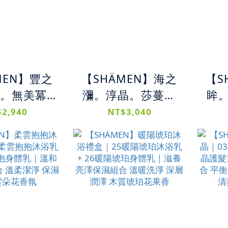
MEN】豐之
【SHÄMEN】海之
【S
。無美冪 |
瀰。淳晶。莎蔓女
眸
月洗髮精 +
神｜05海之瀰洗髮
水｜
2,940
NT$3,040
髮素 + 10
精 + 06淳晶護髮素
精 
髮香霧 |
+ 09莎蔓女神精華
+ 
順持香組合
霜｜ 深層滋養修護
感頭
用 補水修
組合 鎖水保濕 柔順
緩修
久花果香氛
亮澤 提升髮絲韌性