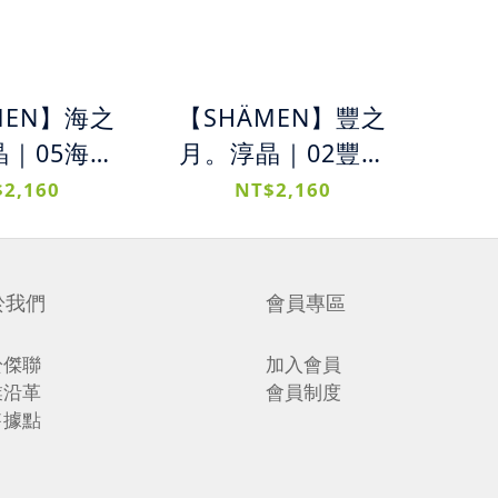
MEN】海之
【SHÄMEN】豐之
｜05海之
月。淳晶｜02豐之
 + 06淳晶
月洗髮精 + 06淳晶
2,160
NT$2,160
 染燙受損
護髮素｜ 細軟髮專
 深度滋養
用 蓬鬆輕盈保濕 減
水修復 髮絲
少扁塌 柔順光澤
於我們
會員專區
順光澤
於傑聯
加入會員
業沿革
會員制度
售據點