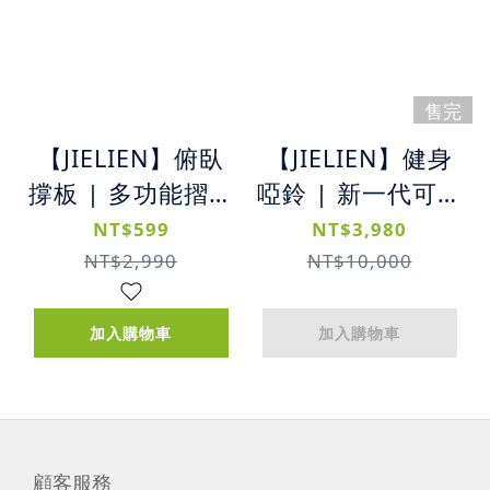
售完
【JIELIEN】俯臥
【JIELIEN】健身
撐板 | 多功能摺疊
啞鈴 | 新一代可調
俯臥撐板
節式健身啞鈴
NT$599
NT$3,980
24KG
NT$2,990
NT$10,000
加入購物車
加入購物車
顧客服務