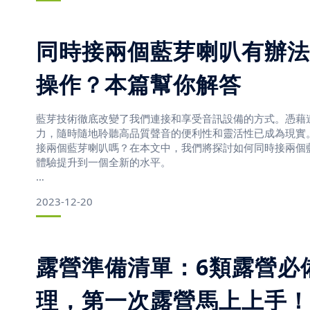
在深入研究故障排除過程之前，必須對藍牙技術以及配對過
了解。藍牙是一種無線通訊標準，可讓設備短距離連接和交
同時接兩個藍芽喇叭有辦法
操作？本篇幫你解答
藍芽技術徹底改變了我們連接和享受音訊設備的方式。憑藉
力，隨時隨地聆聽高品質聲音的便利性和靈活性已成為現實
接兩個藍芽喇叭嗎？在本文中，我們將探討如何同時接兩個
體驗提升到一個全新的水平。
2023-12-20
認識藍牙技術
在深入了解同步藍牙揚聲器連接的世界之前，有必要對藍牙
露營準備清單：6類露營必
的了解。藍牙是一種無線通訊技術，可讓設備在短距離內相
理，第一次露營馬上上手！
藍牙在無線電波上運行，並使用一種稱為跳頻擴頻的技術來
擾。這可確保您的裝置