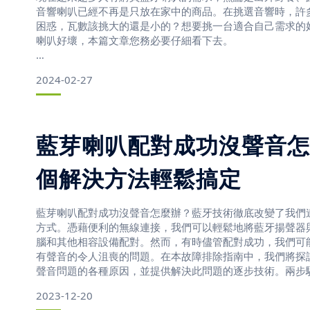
音響喇叭已經不再是只放在家中的商品。在挑選音響時，許
困惑，瓦數該挑大的還是小的？想要挑一台適合自己需求的
喇叭好壞，本篇文章您務必要仔細看下去。
2024-02-27
喇叭瓦數怎麼看？瓦數越大越好聽？破解音響常見迷思
藍芽喇叭配對成功沒聲音怎
喇叭的瓦數（W）其實是功率的單位，指的是輸出聲音所需
則代表「這個喇叭能夠承受多少瓦」，而不是發出多少瓦的
個解決方法輕鬆搞定
能放得愈「大聲」，低音也會愈明顯。另外
藍芽喇叭配對成功沒聲音怎麼辦？藍牙技術徹底改變了我們
方式。憑藉便利的無線連接，我們可以輕鬆地將藍牙揚聲器
腦和其他相容設備配對。然而，有時儘管配對成功，我們可
有聲音的令人沮喪的問題。在本故障排除指南中，我們將探
聲音問題的各種原因，並提供解決此問題的逐步技術。兩步
什麼？
2023-12-20