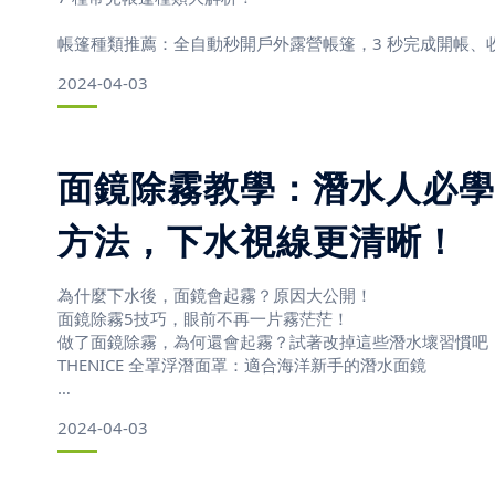
帳篷種類推薦：全自動秒開戶外露營帳篷，3 秒完成開帳、
2024-04-03
帳篷種類介紹：7款營地熱門帳篷比較，最詳盡的選購攻略
面鏡除霧教學：潛水人必學
方法，下水視線更清晰！
近年來「露營」已成為戶外休閒活動的首選，無論是單身、
孩，越來越多人加入露營行列，各種露營用品也成為賣場中
到露營，首要入手的就是「帳篷」！
為什麼下水後，面鏡會起霧？原因大公開！
面鏡除霧5技巧，眼前不再一片霧茫茫！
而帳篷種類五花八門，到底要如何挑選適合自己與家人的帳
做了面鏡除霧，為何還會起霧？試著改掉這些潛水壞習慣吧
七款熱門帳篷種類比較，露營初
THENICE 全罩浮潛面罩：適合海洋新手的潛水面鏡
2024-04-03