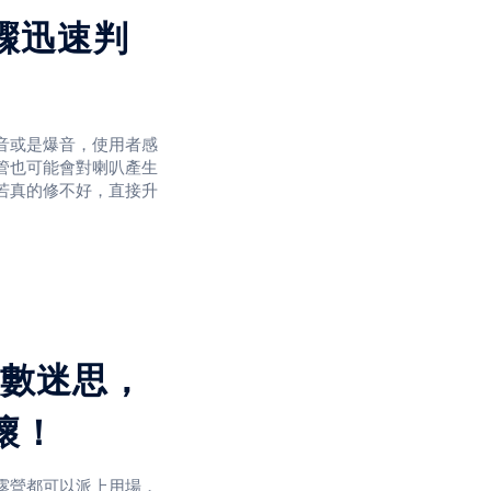
！
驟迅速判
戴上自己最愛的面鏡，
會遇上潛水面鏡起霧的
音或是爆音，使用者感
最佳視野，再也不怕霧
管也可能會對喇叭產生
若真的修不好，直接升
數迷思，
，就會讓放大機輸出功
壞！
播放頻率過高的聲音，
露營都可以派上用場，