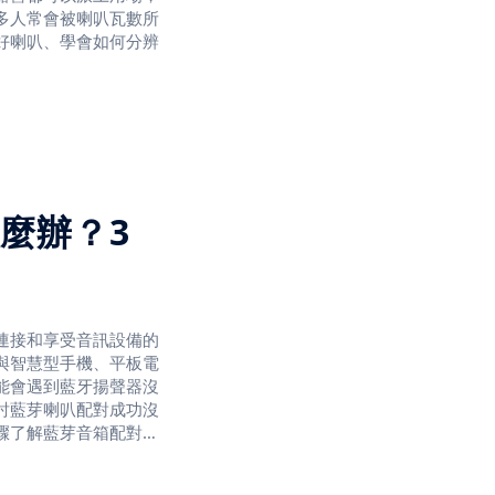
多人常會被喇叭瓦數所
好喇叭、學會如何分辨
麼辦？3
的功率，喇叭瓦數大小
聲音；瓦數越高，聲音
連接和享受音訊設備的
與智慧型手機、平板電
能會遇到藍牙揚聲器沒
討藍芽喇叭配對成功沒
驟了解藍芽音箱配對是