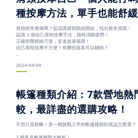
種按摩方法，單手也能舒緩
肩頸經常痠痛嗎？從認識肩頸肌肉開始，找出根本原因！
認識 3 個自己肩頸按摩手法，隨時消除疲勞！
正確按壓經絡穴道，促進血液循環！
自己肩頸按摩不方便？有哪些器具可以輔助？
2024-04-09
肩頸按摩自己一個人能行嗎？學會3種按摩方法，單手也能
久坐低頭族一定都知道肩膀脖子卡卡的痛苦，無論是一整天
帳篷種類介紹：7款營地熱
或是愛滑手機的沙發馬鈴薯，想要紓解肩頸不適，靠自己按
要肩頸按摩自己用手舒緩之外，配合有效的按摩工具也可達
較，最詳盡的選購攻略！
不想只是租帳！第一個挑戰入手的帳篷種類到底該怎麼選？
肩頸經常痠痛嗎？從認識肩頸肌肉
7 種常見帳篷種類大解析！