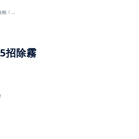
收帳！
！
5招除霧
情侶、家有幼兒或毛小
最熱門的商品之一。想
篷呢？本篇將詳細介紹
！