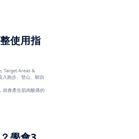
整使用指
, Target Areas &
紛紛投入跑步、登山、騎自
，就會產生肌肉酸痛的
功效立即可見，受到廣
？學會3