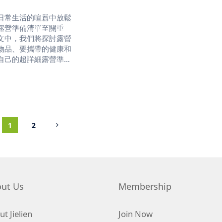
日常生活的喧囂中放鬆
露營準備清單至關重
文中，我們將探討露營
物品、要攜帶的健康和
自己的超詳細露營準備
1
2
然聯繫並體驗戶外之
ut Us
Membership
t Jielien
Join Now