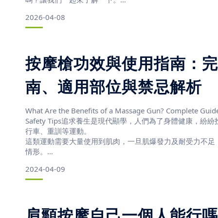
Physical fatigue is a common issue in mo
2026-04-08
按摩槍功效與使用指南：完
南、適用部位與禁忌解析
What Are the Benefits of a Massage Gun? Complete Guide
Safety Tips追求養生是現代顯學，人們為了身體健康，
行車、重訓等運動。
這類運動需要大量使用到肌肉，一旦肌爆發力及耐受力不足
情形。
現在流行使用筋膜按摩槍快速舒緩肌肉疲勞，也因為按摩槍
2024-04-09
大民眾的歡迎。
Wellness has become a modern lifestyle
肩頸按摩自己一個人能行嗎