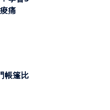
痠痛
舒緩痠痛
窩在電腦前的上班族，
門帳篷比
摩肩頸最快又省錢。想
到事半功倍的效果。