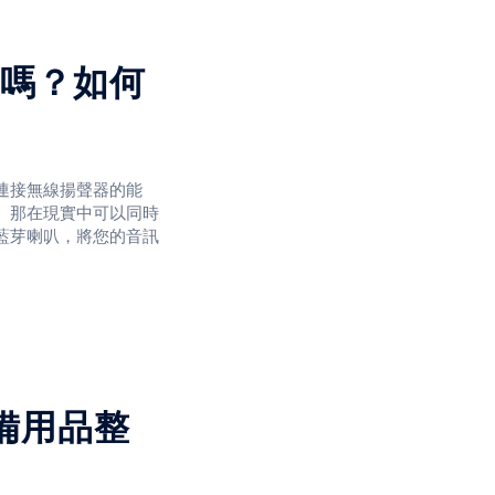
程的工作原理有基本的
換資
嗎？如何
連接無線揚聲器的能
。那在現實中可以同時
藍芽喇叭，將您的音訊
技術的工作原理有基本
備用品整
互連接和通訊。
避免其他無線設備的干