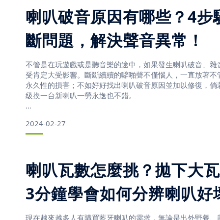
面鏡除霧教學：潛水人必學5招除霧方法，下水視線更清晰
喇叭破音原因有哪些？4步
斷問題，解決聲音異常！
夏日的腳步逐漸近了，愛好潛水活動的您是否迫不及待想要
一探美麗的海底世界？無論是新手潛客或是深潛達人，難免
不管是在玩遊戲或是聽音樂的途中，如果發生喇叭破音、雜
問題；本篇文章將介紹五個面鏡除霧妙招，讓您在海中擁有
受肯定大受影響。斷斷續續的噼啪聲不僅惱人，一直放著不
茫茫！
永久性的損害；不如好好找出喇叭破音原因並加以修復，倘
級換一台新喇叭一勞永逸也不錯。
為
2024-02-27
喇叭破音原因有哪些？5大原因一次看！
一、音量和頻率過高
喇叭瓦數怎麼挑？拋下大瓦
如果將喇叭播放超大聲或是重低音，而音響配置的功率過小
3分鐘學會如何分辨喇叭好
率超出或是遠低於喇叭承受功率範圍而破音；當大口徑單元
也會造成音響拖不動導致破音。這類型的失
現在越來越多人有購買藍牙喇叭的需求，無論是出外野餐、