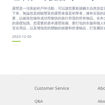
露營是一項美妙的戶外活動，可以讓您重新接觸大自然並從
下來。無論您是經驗豐富的露營者還是初學者，擁有全面的
要，以確保您擁有成功而愉快的旅行所需的所有物品。在本
的基礎知識、您需要的基本露營裝備、要打包的衣服和個人
安全用品，以及增強您的體驗的娛樂和舒適物品，打造屬於
清單。
2023-12-20
了解露營的基礎知識
露營是一項深受人們喜愛的戶外活動，它可以讓人們與大自
美。無論您是經驗豐富的露營者還是初
Customer Service
Abo
Q&A
Abou