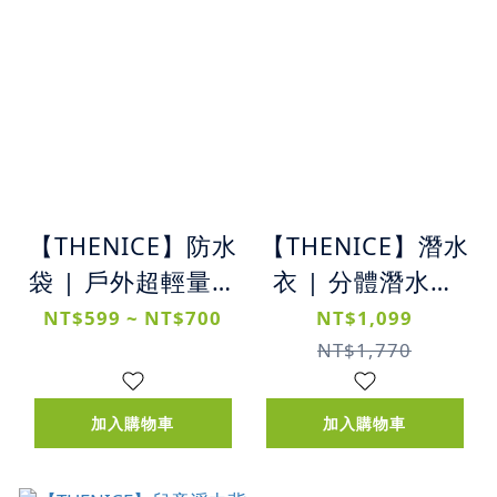
【THENICE】防水
【THENICE】潛水
袋 | 戶外超輕量防
衣 | 分體潛水衣
水袋 (5L/10L/20L)
長袖短褲
NT$599 ~ NT$700
NT$1,099
NT$1,770
加入購物車
加入購物車