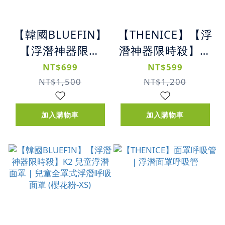
【韓國BLUEFIN】
【THENICE】【浮
【浮潛神器限時
潛神器限時殺】兒
殺】M2096 浮潛
童浮潛面罩｜兒童
NT$699
NT$599
面罩 | 全罩式浮潛
全罩式浮潛呼吸面
NT$1,500
NT$1,200
呼吸面罩 (黑L/綠
罩K2 (XS)
L)
加入購物車
加入購物車