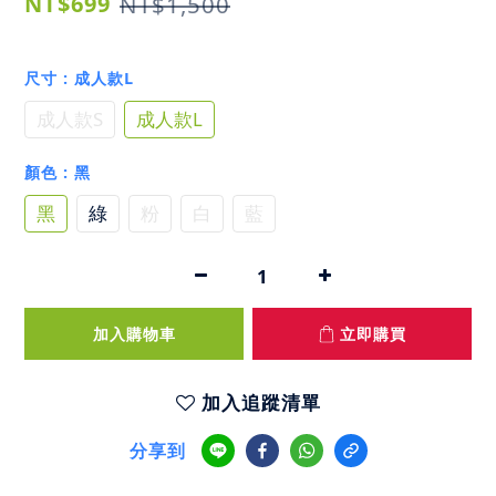
NT$699
NT$1,500
尺寸
: 成人款L
成人款S
成人款L
顏色
: 黑
黑
綠
粉
白
藍
加入購物車
立即購買
加入追蹤清單
分享到