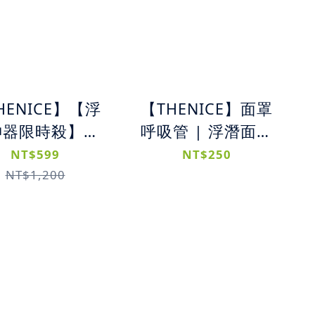
HENICE】【浮
【THENICE】面罩
神器限時殺】兒
呼吸管 | 浮潛面罩
浮潛面罩｜兒童
呼吸管
NT$599
NT$250
罩式浮潛呼吸面
NT$1,200
罩K2 (XS)