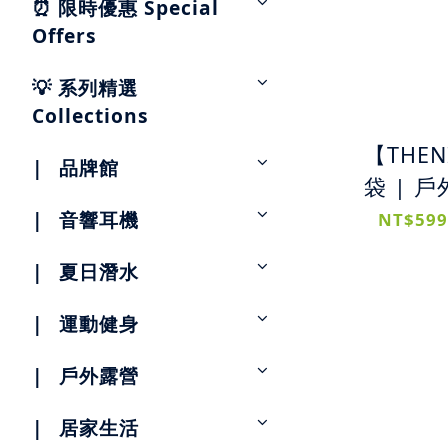
⏰ 限時優惠 Special
Offers
💡 系列精選
Collections
【THE
|⠀品牌館
袋 | 
水袋 (5L
|⠀音響耳機
NT$599
|⠀夏日潛水
|⠀運動健身
|⠀戶外露營
|⠀居家生活