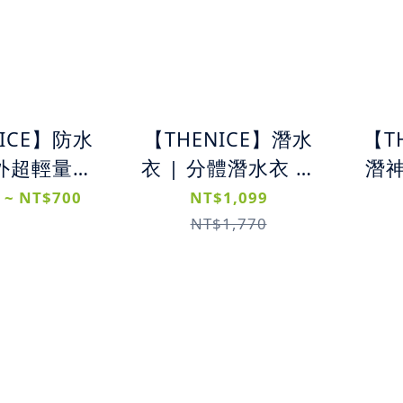
NICE】防水
【THENICE】潛水
【T
戶外超輕量防
衣 | 分體潛水衣 長
潛
/10L/20L)
袖短褲
童
 ~ NT$700
NT$1,099
全
NT$1,770