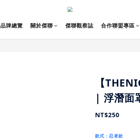
品牌總覽
關於傑聯
傑聯觀察誌
合作聯盟專區
【THEN
| 浮潛面
NT$250
款式
: 忍者款