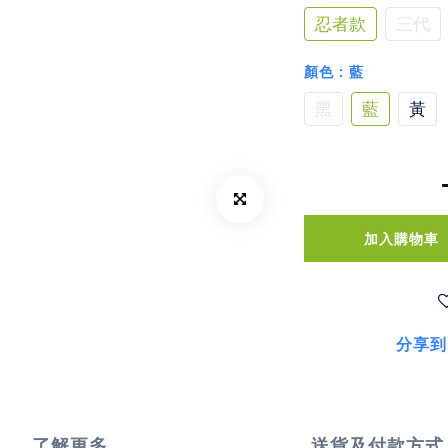
忍者款
三代
顏色
: 藍
黑
藍
黃
加入購物車
分享到
了解更多
送貨及付款方式