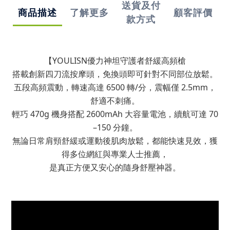
送貨及付
商品描述
了解更多
顧客評價
款方式
【YOULISN優力神
坦守護者舒緩高頻槍
搭載創新四刀流按摩頭，免換頭即可針對不同部位放鬆。
五段高頻震動，轉速高達 6500 轉/分，震幅僅 2.5mm，
舒適不刺痛。
輕巧 470g 機身搭配 2600mAh 大容量電池，續航可達 70
–150 分鐘。
無論日常肩頸舒緩或運動後肌肉放鬆，都能快速見效，獲
得多位網紅與專業人士推薦，
是真正方便又安心的隨身舒壓神器。