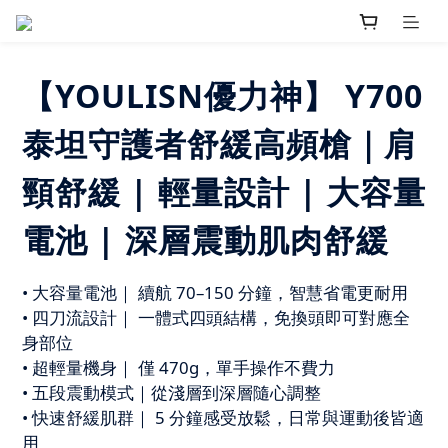
【YOULISN優力神】 Y700
泰坦守護者舒緩高頻槍｜肩
頸舒緩 | 輕量設計 | 大容量
電池 | 深層震動肌肉舒緩
• 大容量電池｜ 續航 70–150 分鐘，智慧省電更耐用
• 四刀流設計｜ 一體式四頭結構，免換頭即可對應全
身部位
• 超輕量機身｜ 僅 470g，單手操作不費力
• 五段震動模式｜從淺層到深層隨心調整
• 快速舒緩肌群｜ 5 分鐘感受放鬆，日常與運動後皆適
用