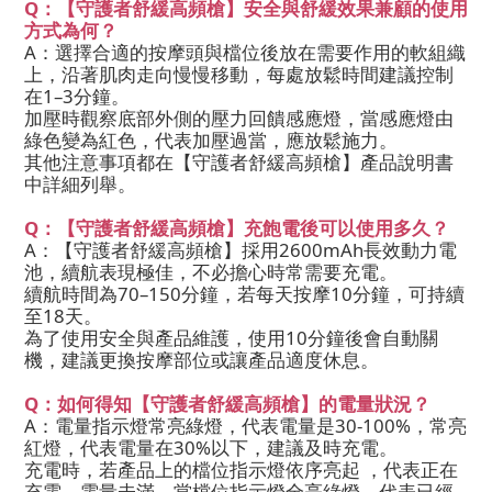
Q：【守護者舒緩高頻槍】安全與舒緩效果兼顧的使用
方式為何？
A：選擇合適的按摩頭與檔位後放在需要作用的軟組織
上，沿著肌肉走向慢慢移動，每處放鬆時間建議控制
在1–3分鐘。
加壓時觀察底部外側的壓力回饋感應燈，當感應燈由
綠色變為紅色，代表加壓過當，應放鬆施力。
其他注意事項都在【守護者舒緩高頻槍】產品說明書
中詳細列舉。
Q：【守護者舒緩高頻槍】充飽電後可以使用多久？
A：【守護者舒緩高頻槍】採用2600mAh長效動力電
池，續航表現極佳，不必擔心時常需要充電。
續航時間為70–150分鐘，若每天按摩10分鐘，可持續
至18天。
為了使用安全與產品維護，使用10分鐘後會自動關
機，建議更換按摩部位或讓產品適度休息。
Q：如何得知【守護者舒緩高頻槍】的電量狀況？
A：電量指示燈常亮綠燈，代表電量是30-100%，常亮
紅燈，代表電量在30%以下，建議及時充電。
充電時，若產品上的檔位指示燈依序亮起 ，代表正在
充電，電量未滿。當檔位指示燈全亮綠燈，代表已經