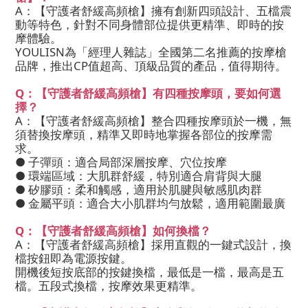
A：【守護者舒緩高頻槍】擁有創新四頭設計、五檔震
動等特色，針對不同身體部位提供更精準、即時的按
摩體驗。
YOULISN為「經理人雜誌」全國第二名推薦的按摩槍
品牌，推出CP值超高、頂級品質的產品，值得期待。
Q：【守護者舒緩高頻槍】有四種按摩頭，要如何選
擇？
A：【守護者舒緩高頻槍】整合四種按摩頭於一機，無
須替換按摩頭，精準又即時地掌握各部位的按摩需
求。
● 子彈頭：適合局部深層按摩、穴位按摩
● 環端區域：大肌群舒緩，特別適合肩背與大腿
● 矽膠頭：柔和觸感，適用於肌腱與敏感肌肉群
● 金屬平頭：適合大小肌群均勻放鬆，適用範圍最廣
Q：【守護者舒緩高頻槍】如何換檔？
A：【守護者舒緩高頻槍】採用直觀的一鍵式設計，換
檔按鈕即為電源按鍵。
開機後短按底部的按鍵換檔，最低是一檔，最高是五
檔。五段式換檔，按摩效果更精準。