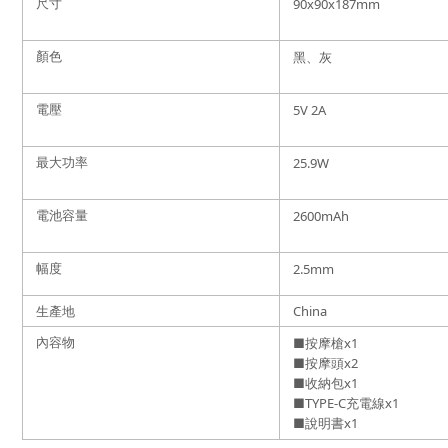
尺寸
90x90x187mm
顏色
黑、灰
電壓
5V 2A
最大功率
25.9W
電池容量
2600mAh
幅度
2.5mm
生產地
China
內容物
■
按摩槍
x1
■
按摩頭x2
■收納包x1
■TYPE-C充電線x1
■說明書x1