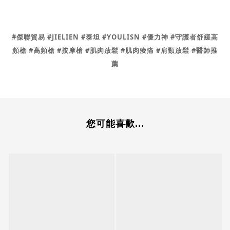
#傑聯貿易 #JIELIEN #泰坦 #YOULISN #優力神
#守護者舒緩高
頻槍 #高頻槍 #按摩槍 #肌肉放鬆 #肌肉痠痛 #肩頸放鬆 #醫師推
薦
您可能喜歡...