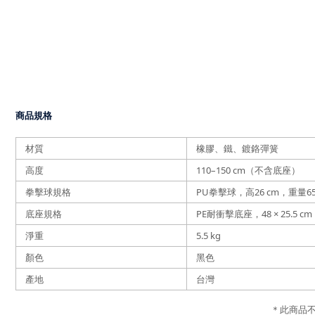
商品規格
材質
橡膠、鐵、鍍鉻彈簧
高度
110–150 cm（不含底座）
拳擊球規格
PU拳擊球，高26 cm，重量650
底座規格
PE耐衝擊底座，48 × 25.5 c
淨重
5.5 kg
顏色
黑色
產地
台灣
＊此商品不