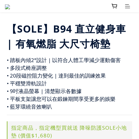
【SOLE】B94 直立健身車
| 有氧燃脂 大尺寸椅墊
• 踏板內傾2°設計 | 以符合人體工學減少運動傷害
• 多段式椅座調整
• 20段磁控阻力變化 | 達到最佳的訓練效果
• 平穩雙滑軌設計
• 9吋液晶螢幕 | 清楚顯示各數據
• 平板支架讓您可以在鍛鍊期間享受更多的娛樂
• 藍芽環繞音效喇叭
指定商品，指定機型買就送 降噪防護SOLE小地
墊 (價值$1,680)