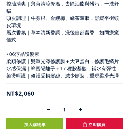
控油清爽｜薄荷清涼降溫，去除油脂與髒污，一洗舒
暢
頭皮調理｜牛蒡根、金縷梅、綠茶萃取，舒緩平衡頭
皮環境
層次香氛｜草本清新香調，洗後自然留香，如同療癒
儀式
• 06淳晶護髮素
柔順修護｜雙重光澤修護膜＋大豆蛋白，修護毛鱗片
水感保濕｜蜂蜜陽離子＋17 種胺基酸，補水有彈性
染燙呵護｜修護受損髮絲、減少斷裂，重現柔滑光澤
NT$2,060
加入購物車
立即購買