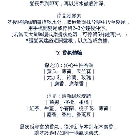
髮長帶到即可，再以清水徹底沖淨。
淳晶護髮素
洗後將髮絲稍微擠乾水分，取適量塗抹於髮中段至髮尾，
用手梳開髮尾或停留2–3分鐘後沖淨。
（若當天大量曝曬或染燙後乾澀，可停留5分鐘再沖。）
*護髮素建議避開髮根，以免造成負擔。
🌸
香氛體驗
森之沁：沁心中性香調
｜
黃瓜、薄荷、天竺葵｜
｜
尤加利、鈴蘭、玫瑰｜
｜
麝香、廣藿香
｜
淳晶：清新綠玫瑰調
｜
萊姆、檸檬、柑橘｜
｜
紅茶、生薑、小蒼蘭、梔子花、薄荷｜
｜
麝香、香柏、香薰豆
｜
層次感豐富的香氣，從清新草本到花木麝香，
讓洗護過程如同一場氣味儀式。