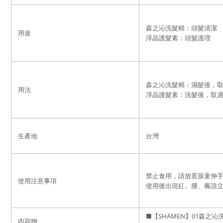
森之沁洗髮精：頭髮清潔
用途
淳晶護髮素
：
頭髮護理
森之沁洗髮精：
濕髮後，
用法
淳晶護髮素
：
洗髮後
，
取
生產地
台灣
禁止食用，請放置孩童伸
使用注意事項
使用後出現紅、腫、癢請
■【SHÄMEN】01森之沁
內容物