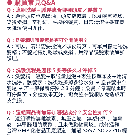
● 購買常見Q&A
Q：
這組洗髮＋護髮適合哪種頭皮／髮質？
A：適合頭皮容易出油、頭皮屑或癢，以及髮尾乾燥、
染燙受損、常打結、毛躁的髮質。日常清潔保養或夏
天降溫使用尤佳。
Q：
洗髮精與護髮素是否可分開使用？
A：可以。若只需要控油／頭皮清爽，可單用森之沁洗
髮精；若髮尾特別乾燥或受損，用淳晶護髮素做加強
護理。
Q：洗護流程是怎樣？要等多久才沖掉？
A：洗髮精：濕髮→取適量起泡→專注按摩頭皮→用清
水洗淨。
護髮素：洗後輕擠掉多餘水分 → 塗在髮中至
髮尾 → 若一般保養停留 2-3 分鐘；染燙／曝曬嚴重時
可停留至 5 分鐘效果更好。避免塗在髮根以免造成頭
皮負擔。
Q：這組商品有無添加哪些成分？安全性如何？
A：這組堅持無雌激素、無重金屬、無塑化劑、無皂
鹼、無甲醛類防腐劑，且未做動物實驗。成分溫和，
台灣 GMP 化妝品工廠製造，通過 SGS / ISO 22716 標