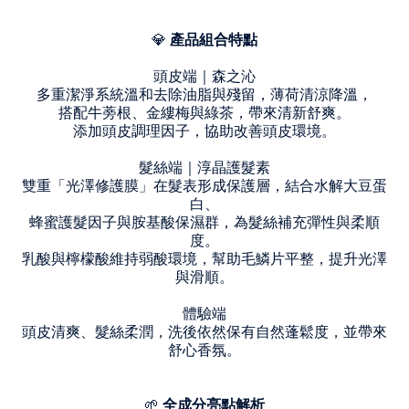
💎
產品組合特點
頭皮端｜森之沁
多重潔淨系統溫和去除油脂與殘留，薄荷清涼降溫，
搭配牛蒡根、金縷梅與綠茶，帶來清新舒爽。
添加頭皮調理因子，協助改善頭皮環境。
髮絲端｜淳晶護髮素
雙重「光澤修護膜」在髮表形成保護層，結合水解大豆蛋
白、
蜂蜜護髮因子與胺基酸保濕群，為髮絲補充彈性與柔順
度。
乳酸與檸檬酸維持弱酸環境，幫助毛鱗片平整，提升光澤
與滑順。
體驗端
頭皮清爽、髮絲柔潤，洗後依然保有自然蓬鬆度，並帶來
舒心香氛。
🌱
全成分亮點解析