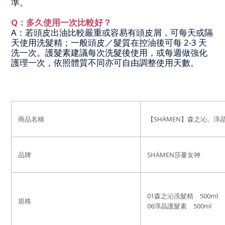
準。
Q：多久使用一次比較好？
A：若頭皮出油比較嚴重或容易有頭皮屑，可每天或隔
天使用洗髮精；一般頭皮／髮質在控油後可每 2-3 天
洗一次。護髮素建議每次洗髮後使用，或每週做強化
護理一次，依照體質不同亦可自由調整使用天數。
商品名稱
【SHÄMEN】森之沁。淳
品牌
SHÄMEN莎蔓女神
01森之沁洗髮精
500ml
規格
06淳晶護髮素
500ml