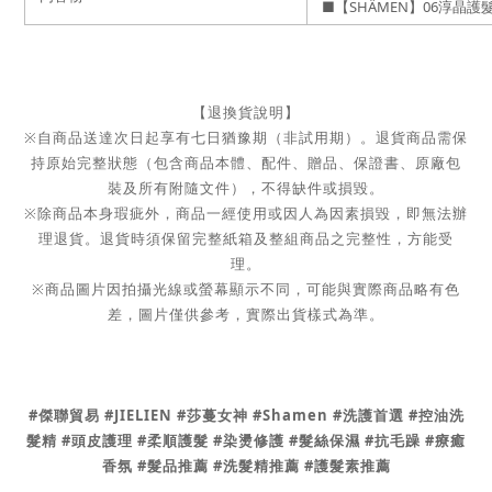
■【SHÄMEN】06淳晶護
【退換貨說明】
※
自商品送達次日起享有七日猶豫期（非試用期）。退貨商品需保
持原始完整狀態（包含商品本體、配件、贈品、保證書、原廠包
裝及所有附隨文件），不得缺件或損毀。
※
除商品本身瑕疵外，商品一經使用或因人為因素損毀，即無法辦
理退貨。退貨時須保留完整紙箱及整組商品之完整性，方能受
理。
※
商品圖片因拍攝光線或螢幕顯示不同，可能與實際商品略有色
差，圖片僅供參考，實際出貨樣式為準。
#傑聯貿易 #JIELIEN
#莎蔓女神 #Shamen #洗護首選 #控油洗
髮精 #頭皮護理 #柔順護髮 #染燙修護 #髮絲保濕 #抗毛躁 #療癒
香氛 #髮品推薦 #洗髮精推薦 #護髮素推薦