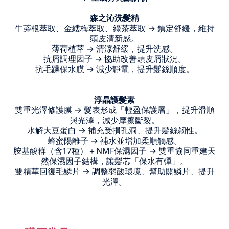
森之沁洗髮精
牛蒡根萃取、金縷梅萃取、綠茶萃取 → 鎮定舒緩，維持
頭皮清新感。
薄荷植萃 → 清涼舒緩，提升洗感。
抗屑調理因子 → 協助改善頭皮屑狀況。
抗毛躁保水膜 → 減少靜電，提升髮絲順度。
淳晶護髮素
雙重光澤修護膜 → 髮表形成「輕盈保護層」，提升滑順
與光澤，減少摩擦斷裂。
水解大豆蛋白 → 補充受損孔洞、提升髮絲韌性。
蜂蜜陽離子 → 補水並增加柔順觸感。
胺基酸群（含17種）＋NMF保濕因子 → 雙重協同重建天
然保濕因子結構，讓髮芯「保水有彈」。
雙精華回復毛鱗片 → 調整弱酸環境、幫助關鱗片、提升
光澤。