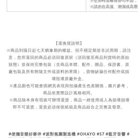
※
壁掛時需確保掛勾牢固，
※
請勿在高溫、潮濕或高塵
【退換貨說明】
※商品到隔日起七天猶豫期的權益。但不穩定期並非試用期，請注
意，您所退回的商品必須回復原狀
（須回復至商品到貨時的原始
狀態）並保持完整包裝（含商品本體、配件、贈品、保證書、
原
廠包裝及所有附隨文件或資料的界限），貨物缺漏任何配件或損
壞毀壞原廠外盒。
※產品顏色可能會因網頁表現與拍攝產生色差關係，圖片參考，
商品依實際設計風格相同。
※商品除本身有瑕疵可辦理退貨，商品一經使用或人為損壞損壞
即不可退貨，退貨必須保留紙箱及商品組合之完整及發票。
#便攜音樂好夥伴 #派對氛圍製造機 #OHAYO #S7 #藍牙音響 #