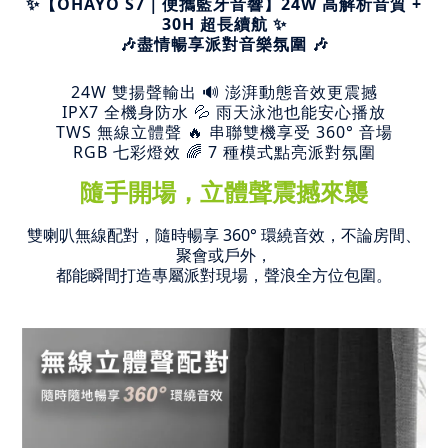
✨【OHAYO S7｜便攜藍牙音響】24W 高解析音質 +
30H 超長續航 ✨
🎶
盡情暢享派對音樂氛圍 🎶
24W 雙揚聲輸出 🔊 澎湃動態音效更震撼
IPX7 全機身防水 💦 雨天泳池也能安心播放
TWS 無線立體聲 🔥 串聯雙機享受 360° 音場
RGB 七彩燈效 🌈 7 種模式點亮派對氛圍
隨手開場，立體聲震撼來襲
雙喇叭無線配對，隨時暢享 360° 環繞音效，不論房間、
聚會或戶外，
都能瞬間打造專屬派對現場，聲浪全方位包圍。