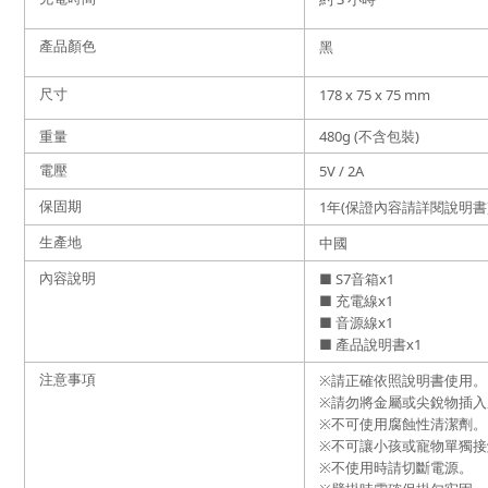
產品顏色
黑
尺寸
178 x 75 x 75 mm
重量
480g (不含包裝)
電壓
5V / 2A
保固期
1年(保證內容請詳閱說明書
生產地
中國
內容說明
■ S7
音箱
x1
■ 充電線
x1
■ 音源線
x1
■ 產品說明書
x1
注意事項
※
請正確依照說明書使用。
※
請勿將金屬或尖銳物插入
※
不可使用腐蝕性清潔劑。
※
不可讓小孩或寵物單獨接
※
不使用時請切斷電源。