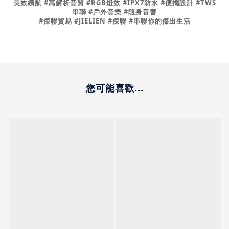
長效續航 #高解析音質 #RGB燈效 #IPX7防水 #便攜設計 #TWS
串聯 #戶外音樂 #隨身音響
#傑聯貿易 #JIELIEN #傑聯 #串聯你的傑出生活
您可能喜歡...