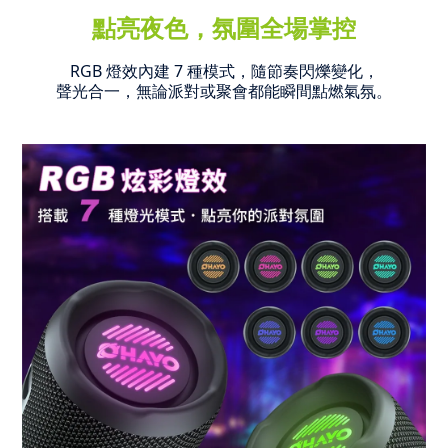
點亮夜色，氛圍全場掌控
RGB 燈效內建 7 種模式，隨節奏閃爍變化，
聲光合一，無論派對或聚會都能瞬間點燃氣氛。