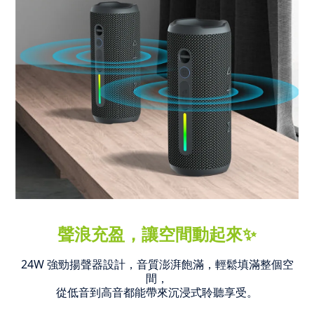
聲浪充盈，讓空間動起來✨
24W 強勁揚聲器設計，音質澎湃飽滿，輕鬆填滿整個空
間，
從低音到高音都能帶來沉浸式聆聽享受。