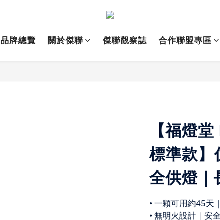
品牌總覽
關於傑聯
傑聯觀察誌
合作聯盟專區
【福燈堂 
標準款】
全供燈｜
• 一顆可用約45
• 無明火設計｜安