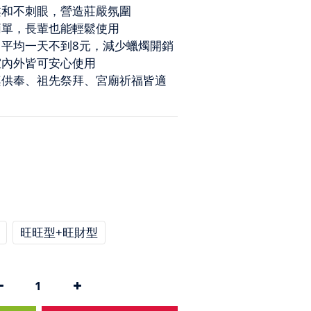
柔和不刺眼，營造莊嚴氛圍
簡單，長輩也能輕鬆使用
｜平均一天不到8元，減少蠟燭開銷
室內外皆可安心使用
桌供奉、祖先祭拜、宮廟祈福皆適
旺旺型+旺財型