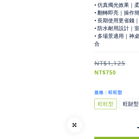
• 仿真燭光效果｜
• 翻轉即亮｜操作
• 長期使用更省錢
• 防水耐用設計｜
• 多場景適用｜神
合
NT$1,125
NT$750
規格
: 旺旺型
旺旺型
旺財型