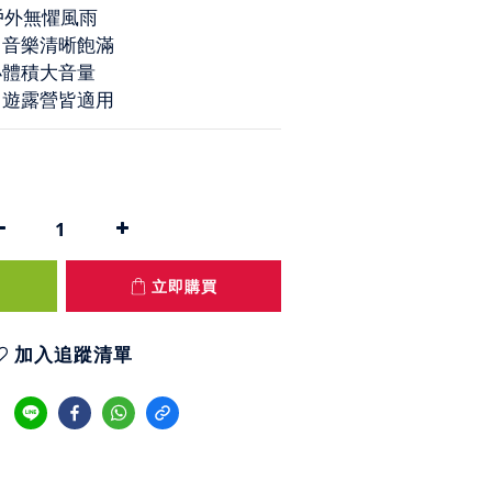
| 戶外無懼風雨
| 音樂清晰飽滿
 小體積大音量
 出遊露營皆適用
立即購買
加入追蹤清單