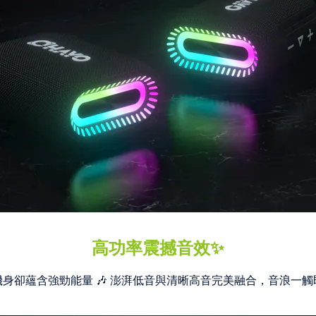
高功率震撼音效✨
機身卻蘊含強勁能量 🎶 澎湃低音與清晰高音完美融合，音浪一觸