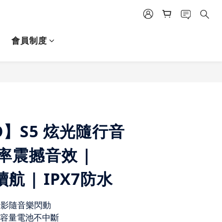
會員制度
立即購買
O】S5 炫光隨行音
功率震撼音效 |
航 | IPX7防水
 光影隨音樂閃動
| 大容量電池不中斷