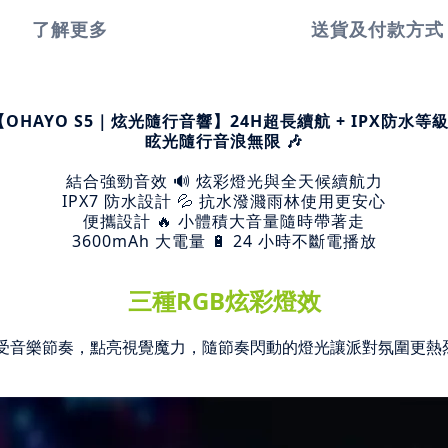
了解更多
送貨及付款方式
【OHAYO S5｜炫光隨行音響】24H超長續航 + IPX防水等級
眩光隨行音浪無限 🎶
結合強勁音效 🔊 炫彩燈光與全天候續航力
IPX7 防水設計 💦 抗水潑濺雨林使用更安心
便攜設計 🔥 小體積大音量隨時帶著走
3600mAh 大電量 🔋 24 小時不斷電播放
三種RGB炫彩燈效
受音樂節奏，點亮視覺魔力，
隨節奏閃動的燈光讓派對氛圍更熱