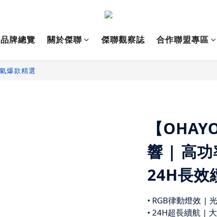
品牌總覽
關於傑聯
傑聯觀察誌
合作聯盟專區
人氣爆款精選
【OHAY
響 | 高
24H長效續
• RGB律動燈效 |
• 24H超長續航 