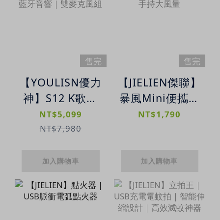
售完
售完
【YOULISN優力
【JIELIEN傑聯】
神】S12 K歌音
暴風Mini便攜渦
響｜便攜K歌藍
輪迷你風槍 | 手
NT$5,099
NT$1,790
牙音響｜雙麥克
持大風量
NT$7,980
風組
加入購物車
加入購物車