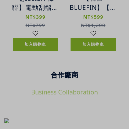
聯】電動刮鬍刀
BLUEFIN】【浮
| MINI輕巧電動
潛神器限時殺】
NT$399
NT$599
刮鬍刀
K2 兒童浮潛面
NT$799
NT$1,200
罩 | 兒童全罩式
浮潛呼吸面罩
加入購物車
加入購物車
(櫻花粉-XS)
合作廠商
Business Collaboration