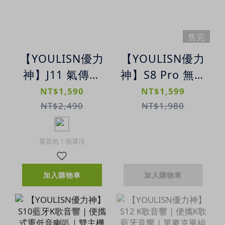
售完
【YOULISN優力
【YOULISN優力
神】J11 氣傳導
神】S8 Pro 無線
防水運動藍牙耳
音箱 | IPX7防水
NT$1,590
NT$1,599
機｜內建記憶體
| 便攜式炫彩藍
NT$2,490
NT$1,980
｜輕巧耐用
牙音箱
看其他 1 個選項
加入購物車
加入購物車