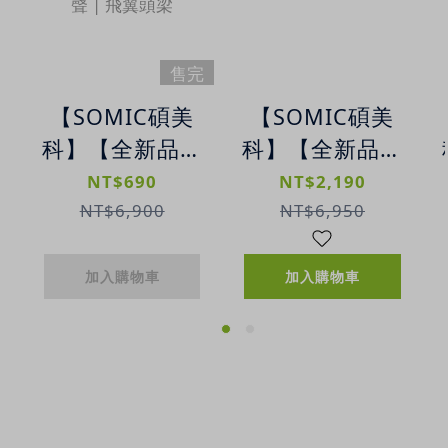
售完
【SOMIC碩美
【SOMIC碩美
科】【全新品出
科】【全新品出
清特價】A6 蜂
清特價】MC701
NT$690
NT$2,190
翼專業電競耳機
真無線耳機 | 雙
NT$6,900
NT$6,950
麥克風 |
饋ANC降噪 | 藍
3.5mm + USB
牙5.0
加入購物車
加入購物車
立體聲 | 飛翼頭
梁