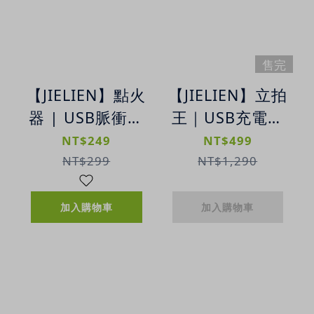
售完
【JIELIEN】點火
【JIELIEN】立拍
器 | USB脈衝電
王｜USB充電電
弧點火器
蚊拍｜智能伸縮
NT$249
NT$499
設計｜高效滅蚊
NT$299
NT$1,290
神器
加入購物車
加入購物車