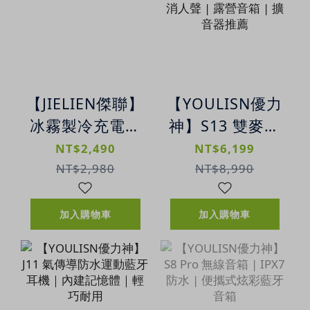
【JIELIEN傑聯】
【YOULISN優力
冰霧製冷充電風
神】S13 雙麥旗
扇 | 夏日冰霸廚
艦版K歌藍牙音
NT$2,490
NT$6,199
房神器
響｜震撼音效 |
NT$2,980
NT$8,990
一鍵消人聲 | 露
營音箱 | 擴音器
加入購物車
加入購物車
推薦