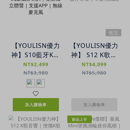
售完
【YOULISN優力
【YOULISN優力
神】S10藍牙K歌
神】 S12 K歌音
音響 | 便攜式重
響 | 便攜K歌藍
NT$2,499
NT$4,099
低音喇叭｜雙主
牙音響 | 單麥克
NT$3,980
NT$5,980
機立體聲 | 支援
風組
APP | 無線麥克
風
加入購物車
加入購物車
新品上市