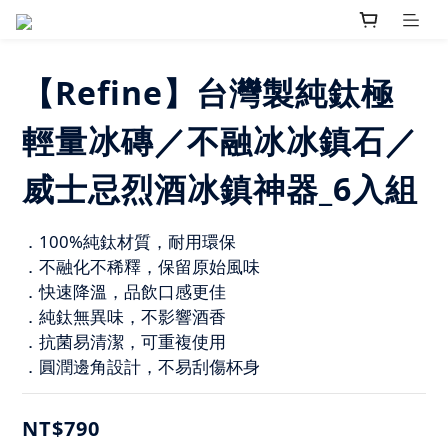
【Refine】台灣製純鈦極
輕量冰磚／不融冰冰鎮石／
威士忌烈酒冰鎮神器_6入組
．100%純鈦材質，耐用環保
．不融化不稀釋，保留原始風味
．快速降溫，品飲口感更佳
．純鈦無異味，不影響酒香
．抗菌易清潔，可重複使用
．圓潤邊角設計，不易刮傷杯身
NT$790