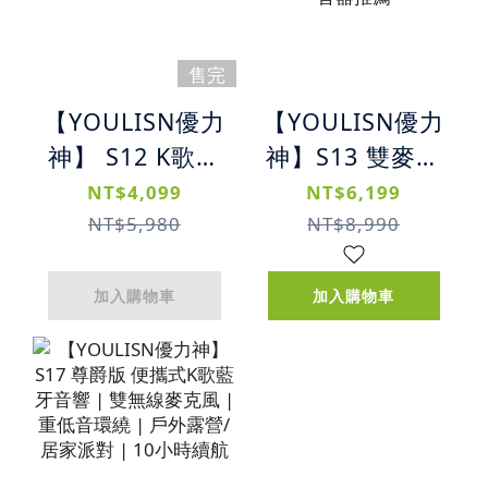
售完
【YOULISN優力
【YOULISN優力
神】 S12 K歌音
神】S13 雙麥旗
響 | 便攜K歌藍
艦版K歌藍牙音
NT$4,099
NT$6,199
牙音響 | 單麥克
響｜震撼音效 |
NT$5,980
NT$8,990
風組
一鍵消人聲 | 露
營音箱 | 擴音器
加入購物車
加入購物車
推薦