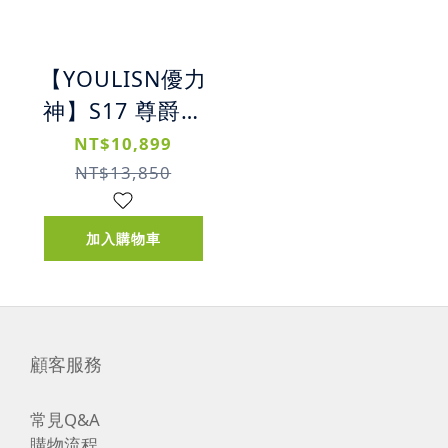
【YOULISN優力
神】S17 尊爵版
便攜式K歌藍牙
NT$10,899
音響 | 雙無線麥
NT$13,850
克風 | 重低音環
繞 | 戶外露營/
加入購物車
居家派對 | 10小
時續航
顧客服務
常見Q&A
購物流程