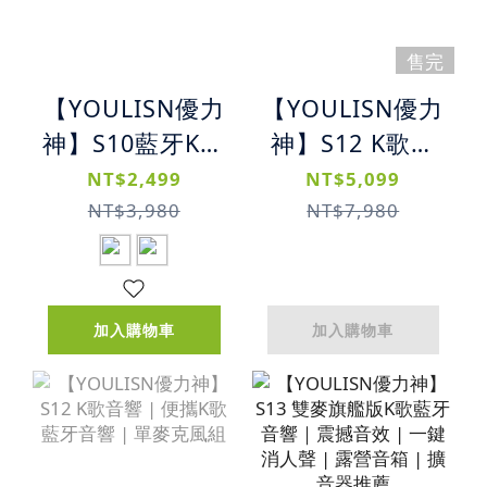
售完
【YOULISN優力
【YOULISN優力
神】S10藍牙K歌
神】S12 K歌音
音響 | 便攜式重
響｜便攜K歌藍
NT$2,499
NT$5,099
低音喇叭｜雙主
牙音響｜雙麥克
NT$3,980
NT$7,980
機立體聲 | 支援
風組
APP | 無線麥克
風
加入購物車
加入購物車