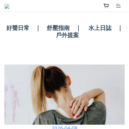
好聲日常
｜
舒壓指南
｜
水上日誌
｜
戶外提案
2026-04-08