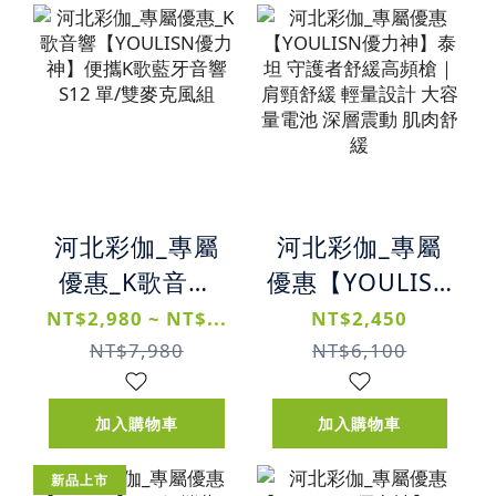
河北彩伽_專屬
河北彩伽_專屬
優惠_K歌音響
優惠【YOULISN
【YOULISN優力
優力神】泰坦 守
NT$2,980 ~ NT$...
NT$2,450
神】便攜K歌藍
護者舒緩高頻槍
NT$7,980
NT$6,100
牙音響 S12 單/
｜肩頸舒緩 輕量
雙麥克風組
設計 大容量電池
加入購物車
加入購物車
深層震動 肌肉舒
新品上市
緩