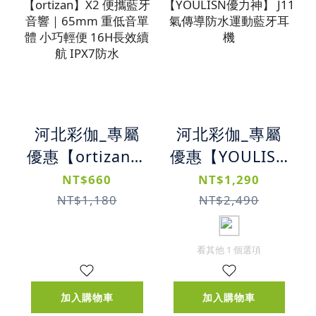
河北彩伽_專屬
河北彩伽_專屬
優惠【ortizan】
優惠【YOULISN
X2 便攜藍牙音
優力神】 J11氣
NT$660
NT$1,290
響｜65mm 重低
傳導防水運動藍
NT$1,180
NT$2,490
音單體 小巧輕便
牙耳機
16H長效續航
看其他 1 個選項
IPX7防水
加入購物車
加入購物車