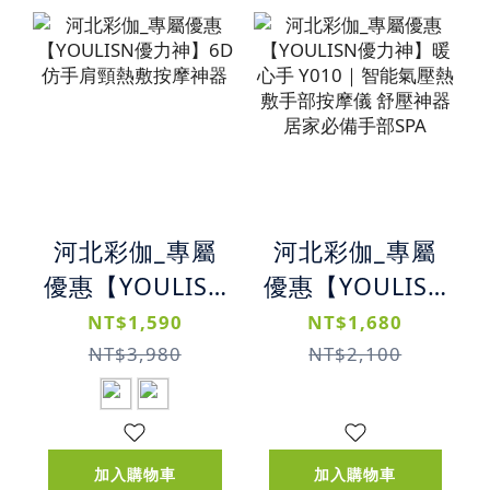
河北彩伽_專屬
河北彩伽_專屬
優惠【YOULISN
優惠【YOULISN
優力神】6D仿手
優力神】暖心手
NT$1,590
NT$1,680
肩頸熱敷按摩神
Y010｜智能氣壓
NT$3,980
NT$2,100
器
熱敷手部按摩儀
舒壓神器 居家必
備手部SPA
加入購物車
加入購物車