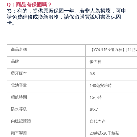
Q：商品有保固嗎？
答：有的，提供原廠保固一年。若非人為損壞，可申
請免費維修或換新服務，請保留購買說明書及保固
卡。
商品名稱
【YOULISN優力神】J1
品牌
優力神
藍牙版本
5.3
電池容量
140毫安培時
續航時間
15小時
防水等級
IPX7
內建記憶體
自代內存
頻率響應
20赫茲-20千赫茲