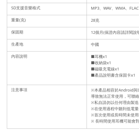
SD支援音樂格式
MP3、WAV、WMA、FLAC
重量(克)
28克
保固期
12個月(保證內容請詳閱說
生產地
中國
內容說明
■耳機x1
■收納袋
x1
■磁吸充電線
x1
■產品說明書含保固卡
x1
注意事項
※本產品相容於Androi
導致無法正常使用，可聯
※私自請勿以任何理由製造
※在使用過程中聽到低電量
※首次使用或長時間未使
※ 長時間使用耳機可能會