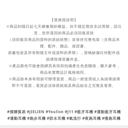
【退換貨說明】
※商品到隔日起七天猶豫期的權益。但不穩定期並非試用期，請注
意，您所退回的商品必須回復原狀
（須回復至商品到貨時的原始狀態）並保持完整包裝（含商品本
體、配件、贈品、保證書、
原廠包裝及所有附隨文件或資料的界限），貨物缺漏任何配件或
損壞毀壞原廠外盒。
※產品顏色可能會因網頁表現與拍攝產生色差關係，圖片參考，
商品依實際設計風格相同。
※商品除本身有瑕疵可辦理退貨，商品一經使用或人為損壞損壞
即不可退貨，退貨必須保留紙箱及商品組合之完整及發票。
#傑聯貿易 #JIELIEN #Youlisn #J11 #藍牙耳機 #運動藍牙耳機
#運動耳機 #跑步耳機 #防水耳機 #氣流行 #夜跑耳機 #慢跑耳機