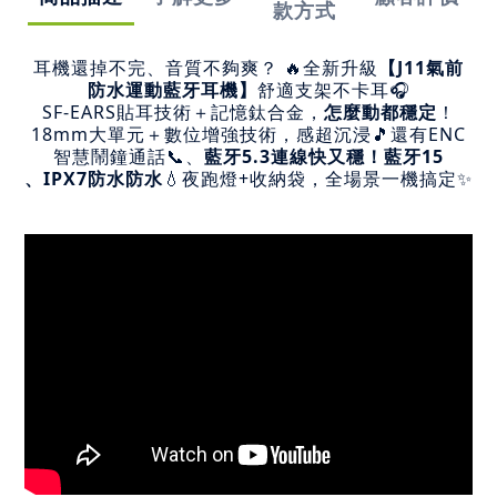
款方式
耳機還掉不完、音質不夠爽？ 🔥全新升級
【J11氣前
防水運動藍牙耳機】
舒適支架不卡耳🎧
SF-EARS貼耳技術＋記憶鈦合金，
怎麼動都穩定
！
18mm大單元＋數位增強技術，感超沉浸🎵還有ENC
智慧鬧鐘通話📞、
藍牙5.3連線快又穩！藍牙15
、IPX7防水防水
💧夜跑燈+收納袋，全場景一機搞定✨