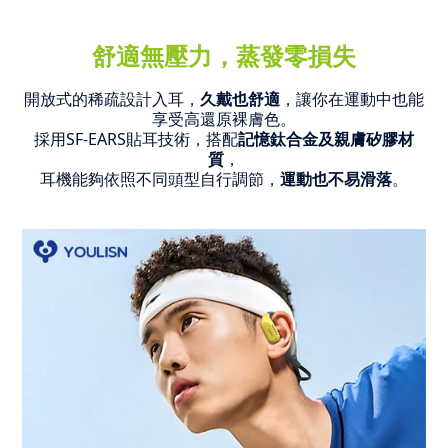
舒適無壓力，蒸發零損失
開放式的稀疏設計入耳，
久戴也舒適
，
讓你在運動中也能
享受高還原裸膚色。
採用SF-EARS貼耳技術，搭配
記憶鈦合金及親膚矽膠材
質
，
耳機能夠依照不同頭型自行調節，
運動也不易滑落
。