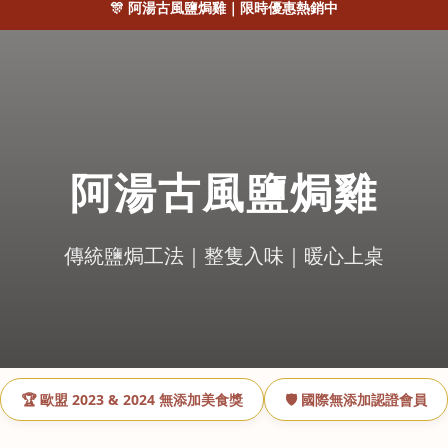
🎊 阿湯古風鹽焗雞｜限時優惠熱銷中
阿湯古風鹽焗雞
傳統鹽焗工法｜整隻入味｜暖心上桌
🏆 歐盟 2023 & 2024 無添加美食獎
🛡️ 國際無添加認證會員