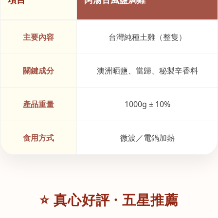
主要內容
台灣純種土雞（整隻）
關鍵成分
澳洲晒鹽、當歸、秘製辛香料
產品重量
1000g ± 10%
食用方式
微波／電鍋加熱
⭐ 真心好評 · 五星推薦