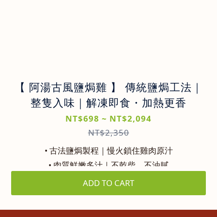
【 阿湯古風鹽焗雞 】 傳統鹽焗工法｜
整隻入味｜解凍即食・加熱更香
NT$698 ~ NT$2,094
NT$2,350
• 古法鹽焗製程｜慢火鎖住雞肉原汁
• 肉質鮮嫩多汁｜不乾柴、不油膩
• 即開即食｜簡單加熱快速上桌
ADD TO CART
• 家庭聚餐 / 宵夜首選｜一隻剛剛好