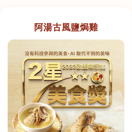
阿湯古風鹽焗雞