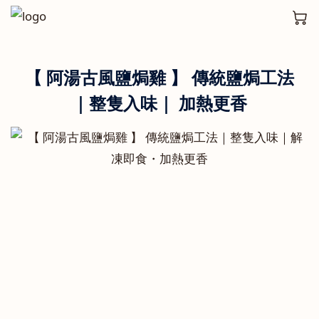
【 阿湯古風鹽焗雞 】 傳統鹽焗工法
｜整隻入味｜ 加熱更香